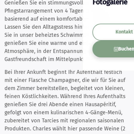
Fotogalerie
Genießen Sie ein stimmungsvolles und sorgloses
Pfingstarrangement von 4 Tagen/3 Nächten,
basierend auf einem komfortablen Doppelzimmer.
Lassen Sie den Alltagsstress hinter sich, tauchen
Kontakt
Sie in unser beheiztes Schwimmbad ein und
genießen Sie eine warme und einladende
Buche
Atmosphäre, in der Entspannung und
Gastfreundschaft im Mittelpunkt stehen.
Bei Ihrer Ankunft beginnt Ihr Aufenthalt festlich
mit einer Flasche Champagner, die wir für Sie auf
dem Zimmer bereitstellen, begleitet von kleinen,
feinen Köstlichkeiten. Während Ihres Aufenthalts
genießen Sie drei Abende einen Hausapéritif,
gefolgt von einem kulinarischen 4-Gänge-Menü,
zubereitet von Tarcies mit regionalen saisonalen
Produkten. Charles wählt hier passende Weine (2