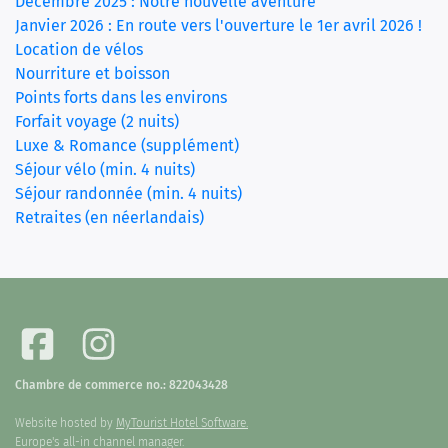
Décembre 2025 : Notre nouvelle aventure
Janvier 2026 : En route vers l'ouverture le 1er avril 2026 !
Location de vélos
Nourriture et boisson
Points forts dans les environs
Forfait voyage (2 nuits)
Luxe & Romance (supplément)
Séjour vélo (min. 4 nuits)
Séjour randonnée (min. 4 nuits)
Retraites (en néerlandais)
Chambre de commerce no.: 822043428
Website hosted by
MyTourist Hotel Software.
Europe's all-in channel manager.