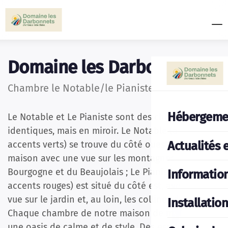
Domaine les Darbonnets
Chambre le Notable/le Pianiste
Hébergeme
Le Notable et Le Pianiste sont des chambres
identiques, mais en miroir. Le Notable (avec des
Actualités 
accents verts) se trouve du côté ouest de la
maison avec une vue sur les montagnes de
Bourgogne et du Beaujolais ; Le Pianiste (avec des
Informatio
accents rouges) est situé du côté est, avec une
vue sur le jardin et, au loin, les collines du Jura.
Installatio
Chaque chambre de notre maison de maître est
une oasis de calme et de style. Des espaces