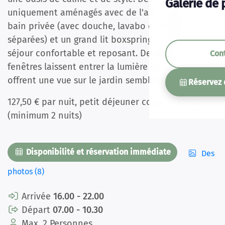
Galerie de 
uniquement aménagés avec de l'art, une salle de
bain privée (avec douche, lavabo et toilettes
séparées) et un grand lit boxspring assurent un
séjour confortable et reposant. De grandes
Con
fenêtres laissent entrer la lumière du jour et
offrent une vue sur le jardin semblable à un parc.
Réservez 
127,50 € par nuit, petit déjeuner copieux compris
(minimum 2 nuits)
Disponibilité et réservation immédiate
Des
photos (8)
Arrivée
16.00 - 22.00
Départ
07.00 - 10.30
Max. 2 Personnes