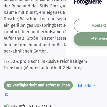
Fotogalerie
der Ruhe und des Stils. Einzigartig eingerichtete
Räume mit Kunst, ein eigenes Badezimmer (mit
Dusche, Waschbecken und separater Toilette) und
ein geräumiges Boxspringbett sorgen für einen
Kontakt
komfortablen und erholsamen Schlaf und
Aufenthalt. Große Fenster lassen das Tageslicht
Buche
hereinströmen und bieten Blick auf den
parkähnlichen Garten.
127,50 € pro Nacht, inklusive reichhaltigem
Frühstück (Mindestaufenthalt 2 Nächte)
Verfügbarkeit und sofort Buchen
Bilder
(8)
Ankunft
16.00 - 22.00