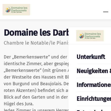
Domaine les Darbonnets
Chambre le Notable/le Pianiste
Unterkunft
Der „Bemerkenswerte“ und der „Pianist“ sind
identische Zimmer, aber gespiegelt. Der
Neuigkeiten 
„Bemerkenswerte“ (mit grünen Akzenten) liegt auf
der Westseite des Hauses mit Blick über die Berge
von Burgund und Beaujolais. Der „Pianist“ (mit
Informatione
roten Akzenten) befindet sich auf der Ostseite mit
Blick auf den Garten und in der Ferne auf die
Einrichtunge
Hügel des Jura.
Jedes Zimmer in unserem Herrenhaus ist eine Oase