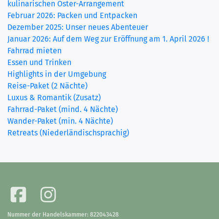
kulinarischen Oster-Arrangement
Februar 2026: Packen und Entpacken
Dezember 2025: Unser neues Abenteuer
Januar 2026: Auf dem Weg zur Eröffnung am 1. April 2026 !
Fahrrad mieten
Essen und Trinken
Highlights in der Umgebung
Reise-Paket (2 Nächte)
Luxus & Romantik (Zusatz)
Fahrrad-Paket (mind. 4 Nächte)
Wander-Paket (min. 4 Nächte)
Retreats (Niederländischsprachig)
Nummer der Handelskammer: 822043428